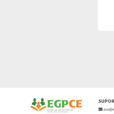
SUPO
ava@e