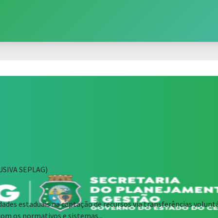
SIVA SEPLAG)
dades estaduais na captação de recursos via transferências volunt
com os normativos e sistemas...