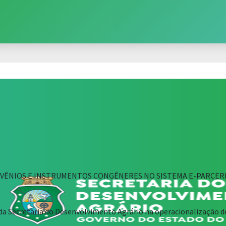
NVÊNIOS E INSTRUMENTOS CONGÊNERES NO SISTEMA E-PARCERIAS
 da Secretaria do Desenvolvimento Agrário na operacionalização d