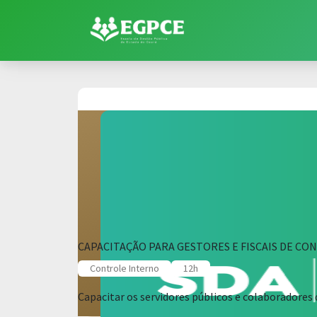
CAPACITAÇÃO PARA GESTORES E FISCAIS DE CO
Controle Interno
12h
Capacitar os servidores públicos e colaboradores