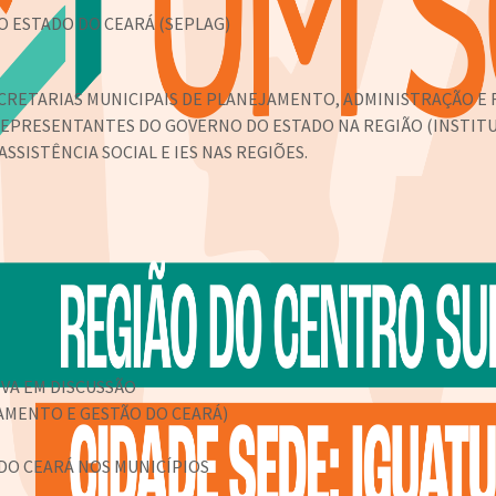
 ESTADO DO CEARÁ (SEPLAG)
ECRETARIAS MUNICIPAIS DE PLANEJAMENTO, ADMINISTRAÇÃO E 
REPRESENTANTES DO GOVERNO DO ESTADO NA REGIÃO (INSTITU
SISTÊNCIA SOCIAL E IES NAS REGIÕES.
VA EM DISCUSSÃO
AMENTO E GESTÃO DO CEARÁ)
 DO CEARÁ NOS MUNICÍPIOS