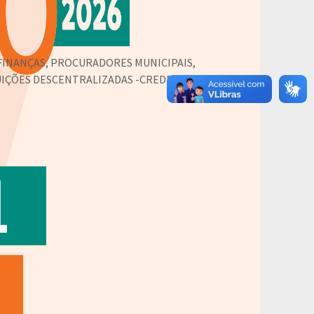
FINANÇAS, PROCURADORES MUNICIPAIS,
IÇÕES DESCENTRALIZADAS -CREDE,