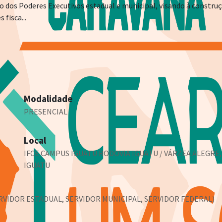
 dos Poderes Executivos estadual e municipal, visando à constru
fisca...
Modalidade
PRESENCIAL
Local
IFCE CAMPUS IGUATU RODOVIA IGUATU / VÁRZEA ALEGRE, K
IGUATU
ERVIDOR ESTADUAL, SERVIDOR MUNICIPAL, SERVIDOR FEDERAL)