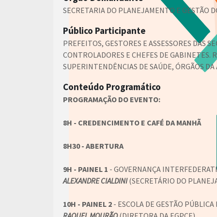
SECRETARIA DO PLANEJAMENTO E GESTÃO DO
Público Participante
PREFEITOS, GESTORES E ASSESSORES DAS S
CONTROLADORES E CHEFES DE GABINETES. 
SUPERINTENDÊNCIAS DE SAÚDE, ÓRGÃOS DA AS
Conteúdo Programático
PROGRAMAÇÃO DO EVENTO:
8H - CREDENCIMENTO E CAFÉ DA MANHÃ
8H30 - ABERTURA
9H -
PAINEL 1
- GOVERNANÇA INTERFEDERATI
ALEXANDRE CIALDINI
(SECRETÁRIO DO PLANEJ
10H - PAINEL 2
- ESCOLA DE GESTÃO PÚBLICA
RAQUEL MOURÃO
(DIRETORA DA EGPCE)