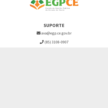
SUPORTE
ava@egp.ce.gov.br
(85) 3108-0907
Site EGPCE
Perguntas Frequentes
LINKS ÚTEIS
Termo de Consentimento
Solicitação de Cursos
Cadastro de Professores