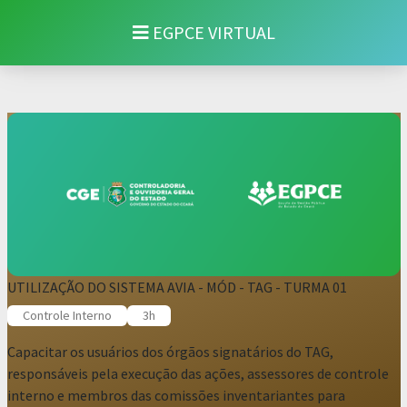
EGPCE VIRTUAL
UTILIZAÇÃO DO SISTEMA AVIA - MÓD - TAG - TURMA 01
Controle Interno
3h
Capacitar os usuários dos órgãos signatários do TAG,
responsáveis pela execução das ações, assessores de controle
interno e membros das comissões inventariantes para