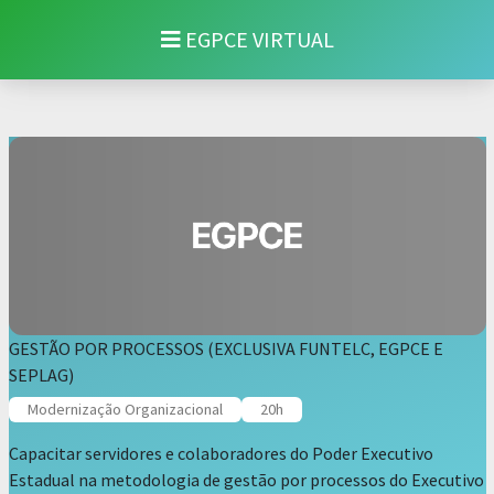
EGPCE VIRTUAL
GESTÃO POR PROCESSOS (EXCLUSIVA FUNTELC, EGPCE E
SEPLAG)
Modernização Organizacional
20h
Capacitar servidores e colaboradores do Poder Executivo
Estadual na metodologia de gestão por processos do Executivo