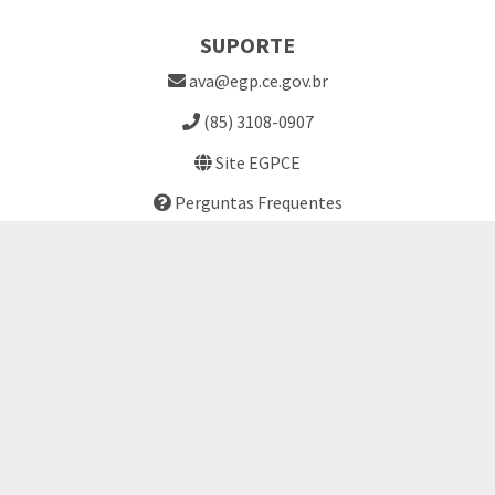
SUPORTE
ava@egp.ce.gov.br
(85) 3108-0907
Site EGPCE
Perguntas Frequentes
LINKS ÚTEIS
Termo de Consentimento
Solicitação de Cursos
Cadastro de Professores
NAS REDES